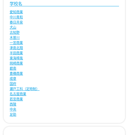
学校名
愛知商業
中川青和
春日井泉
犬山
古知野
木曽川
一宮商業
津島北翔
半田商業
東海樟風
岡崎商業
碧南
豊橋商業
成章
国府
瀬戸工科（定時制）
名古屋商業
若宮商業
西陵
中央
足助